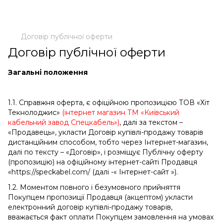
Договір публічної оферти
Договір публічної оферти
Загальні положення
1.1. Справжня оферта, є офіційною пропозицією ТОВ «Хіт
Текнолоджис»
(інтернет магазин ТМ «
Київський
кабельний завод Спецкабель
»
)
, далі за текстом –
«Продавець», укласти Договір купівлі-продажу товарів
дистанційним способом, тобто через Інтернет-магазин,
далі по тексту – «Договір», і розміщує Публічну оферту
(пропозицію) на офіційному інтернет-сайті Продавця
«https://speckabel.com/ (далі -« Інтернет-сайт »).
1.2. Моментом повного і безумовного прийняття
Покупцем пропозиції Продавця (акцептом) укласти
електронний договір купівлі-продажу товарів,
вважається факт оплати Покупцем замовлення на умовах