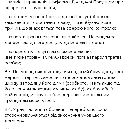
– за зміст і правдивість інформації, наданої Покупцем при
оформленні замовлення;
– за затримку і перебої в наданні Послуг (обробки
замовлення та доставки товару), які відбуваються з
причин, що знаходяться поза сферою його контролю;
– за протиправні незаконні дії, здійснені Покупцем за
допомогою даного доступу до мережі Інтернет;
– за передачу Покупцем своїх мережевих
ідентифікаторів – IP, MAC-адреси, логіна і пароля третім
особам;
8.3. Покупець, використовуючи наданий йому доступ до
мережі Інтернет, самостійно несе відповідальність за
шкоду, заподіяну його діями (особисто, навіть якщо під
його логіном знаходилося іншу особу) особам або їх
майну, юридичним особам, державі чи моральним
принципам моральності.
8.4. У разі настання обставин непереборної сили,
сторони звільняються від виконання умов цього
договору