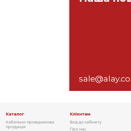
sale@alay.c
Каталог
Клієнтам
Кабельно-провідникова
Вхід до кабінету
продукція
Про нас