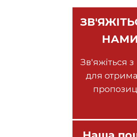
ЗВ'ЯЖІТЬ
НАМ
Зв'яжіться з
для отрим
пропозиц
Наша по