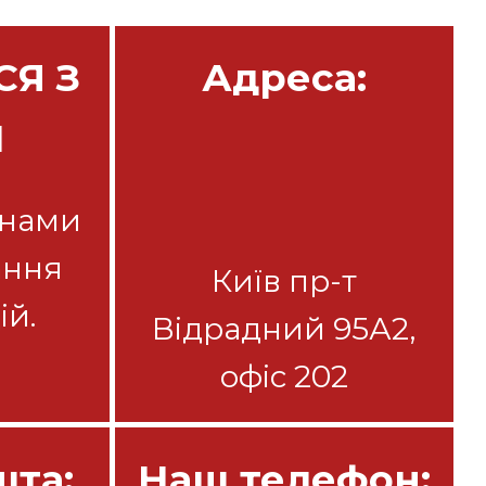
СЯ З
Адреса:
И
 нами
ання
Київ пр-т
ій.
Відрадний 95А2,
офіс 202
шта:
Наш телефон: