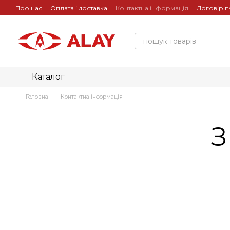
Перейти до основного контенту
Про нас
Оплата і доставка
Контактна інформація
Договір п
Каталог
Головна
Контактна інформація
З