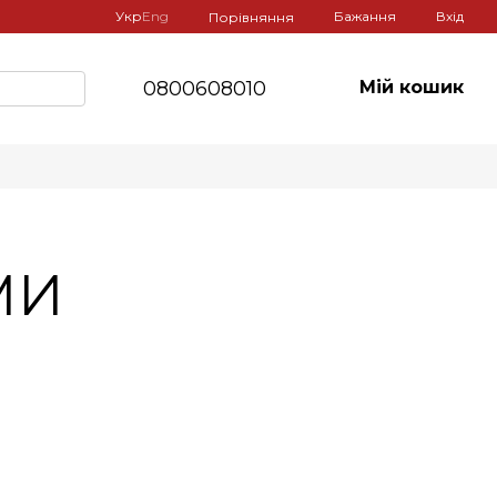
Укр
Eng
Бажання
Вхід
Порівняння
0800608010
Мій кошик
МИ