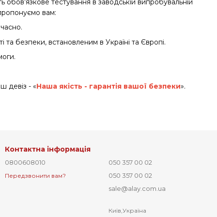
ть обов’язкове тестування в заводській випробувальній
 пропонуємо вам:
вчасно.
 та безпеки, встановленим в Україні та Європі.
моги.
аш девіз - «
Наша якість - гарантія вашої безпеки
».
Контактна інформація
0800608010
050 357 00 02
050 357 00 02
Передзвонити вам?
sale@alay.com.ua
Київ,Україна