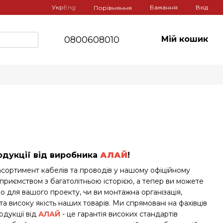
Укр
Eng
Бажання
Вхід
Порівняння
0800608010
Мій кошик
одукції від виробника
АЛАЙ
!
асортимент кабелів та проводів у нашому офіційному
дприємством з багатолітньою історією, а тепер ви можете
о для вашого проекту, чи ви монтажна організація,
та високу якість наших товарів. Ми спрямовані на фахівців
одукції від
АЛАЙ
- це гарантія високих стандартів