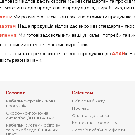
наші товари відповідають європейським стандартам та проходя
ет-магазин гордо представляє продукцію від виробника, і ми
 день
: Ми розуміємо, наскільки важливо отримати продукцію 
ндартам
: Наша продукція відповідає високим стандартам якості
овлення
: Ми готові задовольнити ваші унікальні потреби та ви
и - офіційний інтернет-магазин виробника.
пільноти та переконайтеся в якості продукції від «
АЛАЙ
». Н
кість разом із нами.
Каталог
Клієнтам
Кабельно-провідникова
Вхід до кабінету
продукція
Про нас
Охоронно-пожежна
Оплата і доставка
сигналізація НВП АЛАЙ
Контактна інформація
Кабельні системи обігріву
та антиобледеніння ALAY
Договір публічної оферти
HEAT