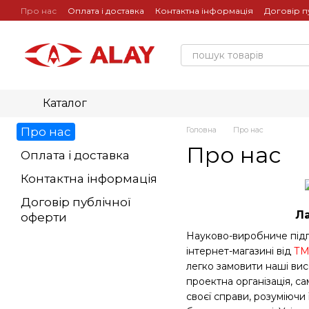
Перейти до основного контенту
Про нас
Оплата і доставка
Контактна інформація
Договір п
Каталог
Про нас
Головна
Про нас
Про нас
Оплата і доставка
Контактна інформація
Договір публічної
Ла
оферти
Науково-виробниче під
інтернет-магазині від
ТМ
легко замовити наші вис
проектна організація, са
своєї справи, розуміючи 