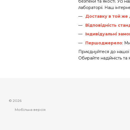
безпеки та якості. Усі 
лабораторії. Наш інтерн
Доставку в той же
Відповідність ста
Індивідуальні зам
Першоджерело
: М
Приєднуйтеся до нашої с
Обирайте надійність та я
© 2026
Мобільна версія