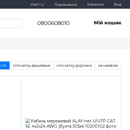
Укр
Eng
Бажання
Вхід
Порівняння
0800608010
Мій кошик
істю
спочатку дешевше
спочатку дорожчі
за назвою