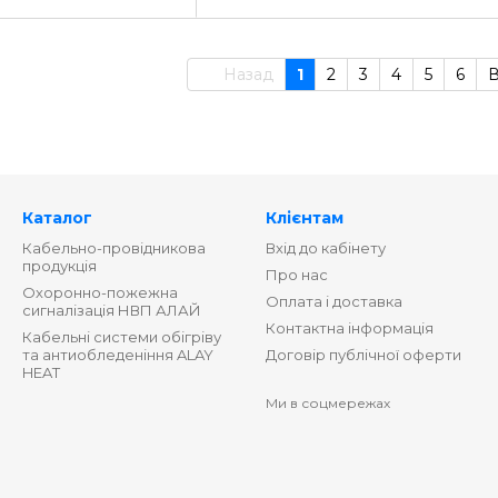
Назад
1
2
3
4
5
6
Каталог
Клієнтам
Кабельно-провідникова
Вхід до кабінету
продукція
Про нас
Охоронно-пожежна
Оплата і доставка
сигналізація НВП АЛАЙ
Контактна інформація
Кабельні системи обігріву
та антиобледеніння ALAY
Договір публічної оферти
HEAT
Ми в соцмережах