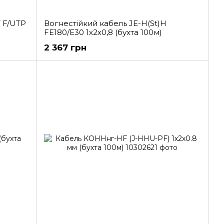
 F/UTP
Вогнестійкий кабель JE-H(St)H
FE180/E30 1х2х0,8 (бухта 100м)
2 367 грн