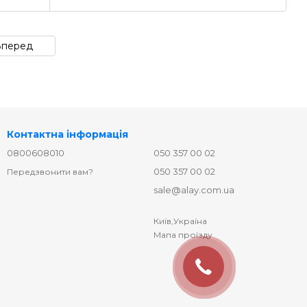
Вперед
Контактна інформація
0800608010
050 357 00 02
050 357 00 02
Передзвонити вам?
sale@alay.com.ua
Київ,Україна
Мапа проїзду