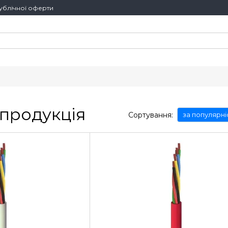
ублічної оферти
продукція
Сортування:
за популярн