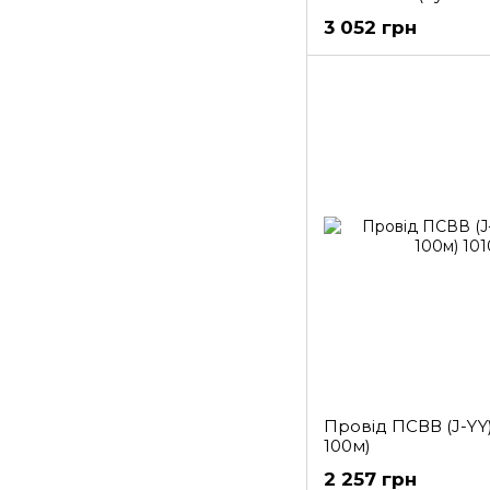
3 052 грн
Провід ПСВВ (J-YY)
100м)
2 257 грн