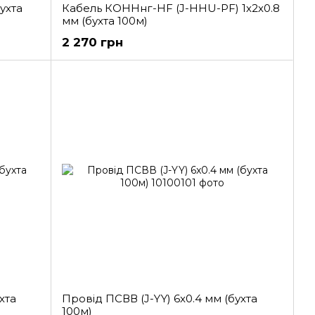
ухта
Кабель КОННнг-HF (J-HHU-PF) 1х2х0.8
мм (бухта 100м)
2 270 грн
хта
Провід ПСВВ (J-YY) 6x0.4 мм (бухта
100м)