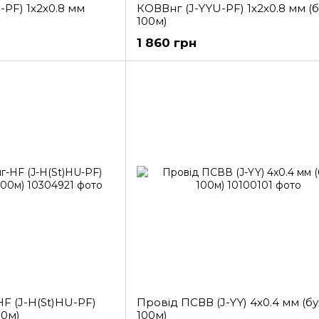
-PF) 1х2х0.8 мм
КОВВнг (J-YYU-PF) 1х2х0.8 мм (б
100м)
1 860 грн
F (J-H(St)HU-PF)
Провід ПСВВ (J-YY) 4x0.4 мм (бу
00м)
100м)