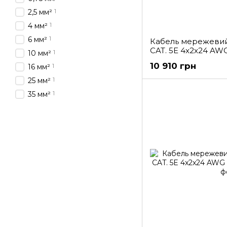
1
2,5 мм²
1
4 мм²
1
6 мм²
Кабель мережевий
CAT. 5E 4x2x24 AWG
1
10 мм²
10 910 грн
1
16 мм²
1
25 мм²
1
35 мм²