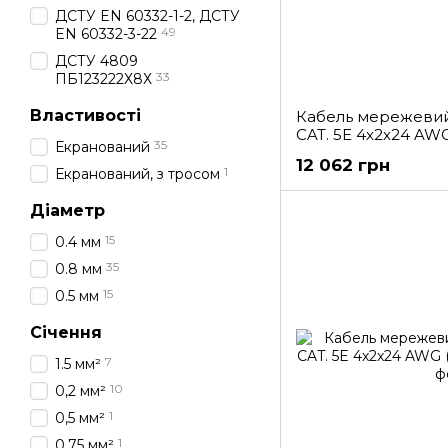
ДСТУ EN 60332-1-2, ДСТУ
49
EN 60332-3-22
ДСТУ 4809
33
ПБ123222Х8Х
Властивості
Кабель мережевий
CAT. 5E 4x2x24 AWG
35
Екранований
12 062 грн
1
Екранований, з тросом
Діаметр
15
0.4 мм
35
0.8 мм
15
0.5 мм
Січення
7
1.5 мм²
10
0,2 мм²
1
0,5 мм²
1
0,75 мм²