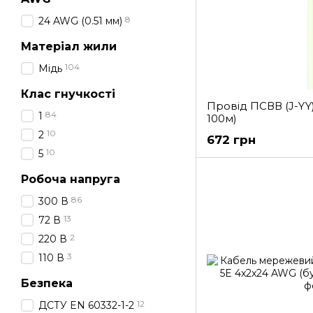
8
24 AWG (0.51 мм)
Матеріал жили
104
Мідь
Клас гнучкості
Провід ПСВВ (J-YY)
84
1
100м)
10
2
672 грн
10
5
Робоча напруга
86
300 В
13
72 В
2
220 В
3
110 В
Безпека
12
ДСТУ EN 60332-1-2