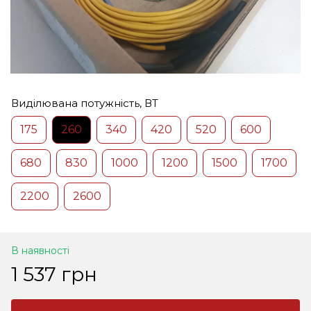
Виділювана потужність, ВТ
175
260
340
420
520
600
680
830
1000
1200
1500
1700
2200
2600
В наявності
1 537 грн