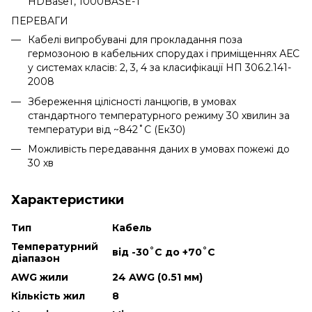
HDBaseT, 1000BASE-T
ПЕРЕВАГИ
Кабелі випробувані для прокладання поза
гермозоною в кабельних спорудах і приміщеннях АЕС
у системах класів: 2, 3, 4 за класифікації НП 306.2.141-
2008
Збереження цілісності ланцюгів, в умовах
стандартного температурного режиму 30 хвилин за
температури від ~842˚С (Eк30)
Можливість передавання даних в умовах пожежі до
30 хв
Характеристики
Тип
Кабель
Температурний
від -30˚С до +70˚С
діапазон
AWG жили
24 AWG (0.51 мм)
Кількість жил
8