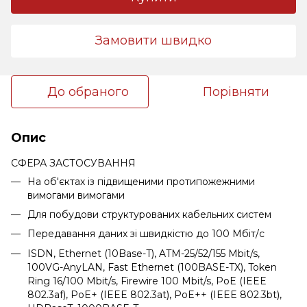
Замовити швидко
До обраного
Порівняти
Опис
СФЕРА ЗАСТОСУВАННЯ
На об'єктах із підвищеними протипожежними
вимогами вимогами
Для побудови структурованих кабельних систем
Передавання даних зі швидкістю до 100 Мбіт/с
ISDN, Ethernet (10Base-T), ATM-25/52/155 Mbit/s,
100VG-AnyLAN, Fast Ethernet (100BASE-TX), Token
Ring 16/100 Mbit/s, Firewire 100 Mbit/s, PoE (IEEE
802.3af), PoE+ (IEEE 802.3at), PoE++ (IEEE 802.3bt),