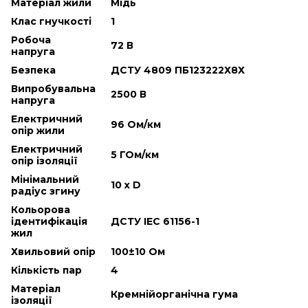
Матеріал жили
Мідь
Клас гнучкості
1
Робоча
72 В
напруга
Безпека
ДСТУ 4809 ПБ123222Х8Х
Випробувальна
2500 В
напруга
Електричний
96 Ом/км
опір жили
Електричний
5 ГОм/км
опір ізоляції
Мінімальний
10 х D
радіус згину
Кольорова
ідентифікація
ДСТУ IEC 61156-1
жил
Хвильовий опір
100±10 Ом
Кількість пар
4
Матеріал
Кремнійорганічна гума
ізоляції