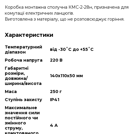
Коробка монтажна сполучна КМС-2-28н, призначена для
комутації електричних ланцюгів.
Виготовлена з матеріалу, що не розповсюджує горіння.
Характеристики
Температурний
від -30˚С до +55˚С
діапазон
Робоча напруга
220 В
Габаритні
розміри,
140х110х50 мм
довжина/
ширина/висота
Маса
250 г
Ступінь захисту
IP41
Максимальне
значення сили
постійного чи
змінного
4 А
струму,
комутованого