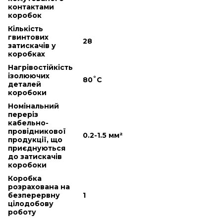
контактами
коробок
Кількість
гвинтових
28
затискачів у
коробках
Нагрівостійкість
ізолюючих
80˚С
деталей
коробоки
Номінальний
переріз
кабельно-
провідникової
0.2-1.5 мм²
продукції, що
приєднуються
до затискачів
коробоки
Коробка
розрахована на
безперервну
1
цілодобову
роботу