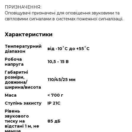
ПРИЗНАЧЕННЯ:
Оповіщувачі призначені для оповіщення звуковими та
світловими сигналами в системах пожежної сигналізації.
Характеристики
Температурний
від -10˚С до +55˚С
діапазон
Робоча
10,5 - 15 В
напруга
Габаритні
розміри,
110/45/25 мм
довжина/
ширина/висота
Маса
< 700 г
Ступінь захисту
IP 21С
Рівень
звукового
тиску на
85 дБ
відстані 1 м, не
менше