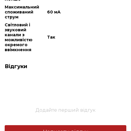
Максимальний
споживаний
60 мА
струм
Світловий і
звуковий
канали з
Так
можливістю
окремого
ввімкнення
Відгуки
Додайте перший відгук