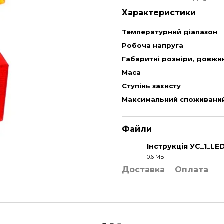
Характеристики
Температурний діапазон
Робоча напруга
Габаритні розміри, довжи
Маса
Ступінь захисту
Максимальний споживани
Файли
Інструкція УС_1_LE
0.6 МБ
PDF
Доставка
Оплата