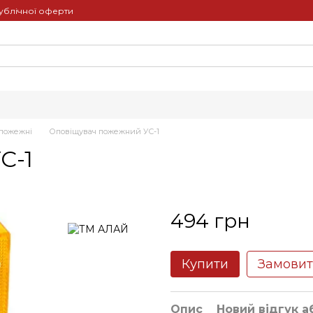
ублічної оферти
 пожежні
Оповіщувач пожежний УС-1
С-1
494 грн
Купити
Замови
Опис
Новий відгук а