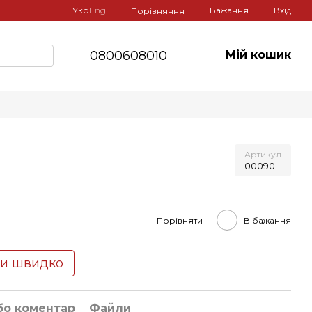
Укр
Eng
Бажання
Вхід
Порівняння
0800608010
Мій кошик
Артикул
00090
Порівняти
В бажання
ти швидко
бо коментар
Файли