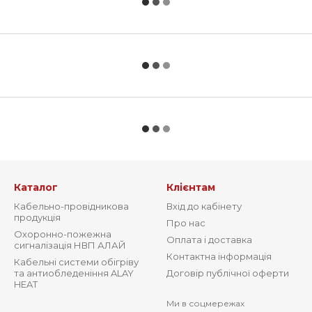
Каталог
Клієнтам
Кабельно-провідникова
Вхід до кабінету
продукція
Про нас
Охоронно-пожежна
Оплата і доставка
сигналізація НВП АЛАЙ
Контактна інформація
Кабельні системи обігріву
та антиобледеніння ALAY
Договір публічної оферти
HEAT
Ми в соцмережах