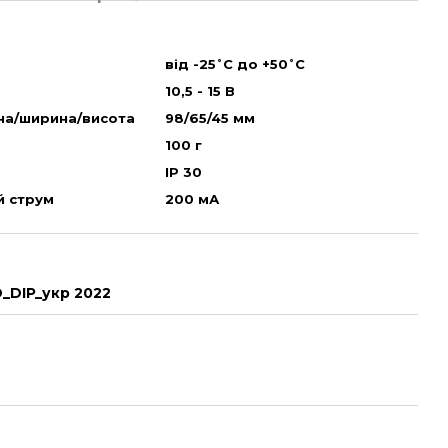
від -25˚С до +50˚С
10,5 - 15 В
на/ширина/висота
98/65/45 мм
100 г
IP 30
й струм
200 мА
D_DIP_укр 2022