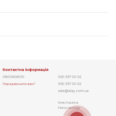
Контактна інформація
0800608010
050 357 00 02
050 357 00 02
Передзвонити вам?
sale@alay.com.ua
Київ,Україна
Мапа проїзду