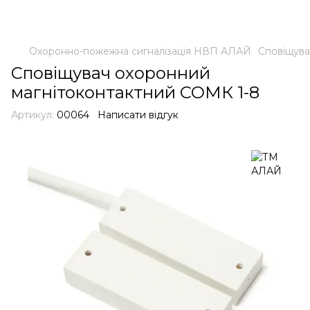
Охоронно-пожежна сигналізація НВП АЛАЙ
Сповіщува
Сповіщувач охоронний
магнітоконтактний СОМК 1-8
Артикул:
00064
Написати відгук