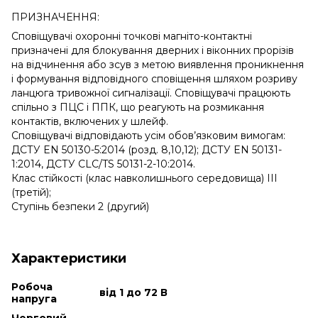
ПРИЗНАЧЕННЯ:
Сповіщувачі охоронні точкові магніто-контактні
призначені для блокування дверних і віконних прорізів
на відчинення або зсув з метою виявлення проникнення
і формування відповідного сповіщення шляхом розриву
ланцюга тривожної сигналізації. Сповіщувачі працюють
спільно з ПЦС і ППК, що реагують на розмикання
контактів, включених у шлейф.
Сповіщувачі відповідають усім обов’язковим вимогам:
ДСТУ EN 50130-5:2014 (розд. 8,10,12); ДСТУ EN 50131-
1:2014, ДСТУ CLC/TS 50131-2-10:2014.
Клас стійкості (клас навколишнього середовища) III
(третій);
Ступінь безпеки 2 (другий)
Характеристики
Робоча
від 1 до 72 В
напруга
Черговий