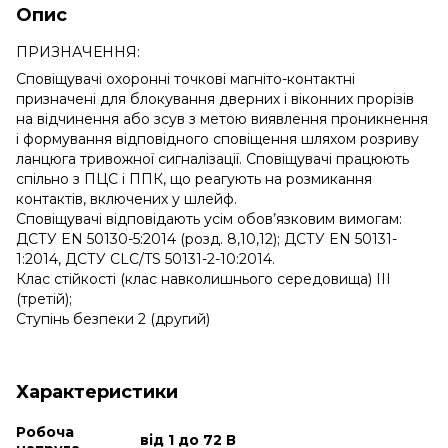
Опис
ПРИЗНАЧЕННЯ:
Сповіщувачі охоронні точкові магніто-контактні
призначені для блокування дверних і віконних прорізів
на відчинення або зсув з метою виявлення проникнення
і формування відповідного сповіщення шляхом розриву
ланцюга тривожної сигналізації. Сповіщувачі працюють
спільно з ПЦС і ППК, що реагують на розмикання
контактів, включених у шлейф.
Сповіщувачі відповідають усім обов’язковим вимогам:
ДСТУ EN 50130-5:2014 (розд. 8,10,12); ДСТУ EN 50131-
1:2014, ДСТУ CLC/TS 50131-2-10:2014.
Клас стійкості (клас навколишнього середовища) III
(третій);
Ступінь безпеки 2 (другий)
Характеристики
Робоча
від 1 до 72 В