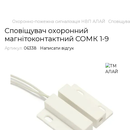
Охоронно-пожежна сигналізація НВП АЛАЙ
Сповіщува
Сповіщувач охоронний
магнітоконтактний СОМК 1-9
Артикул:
06338
Написати відгук