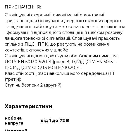
ПРИЗНАЧЕННЯ:
Сповіщувачі охоронні точкові магніто-контактні
призначені для блокування дверних і віконних прорізів
на відчинення або зсув з метою виявлення проникнення
і формування відповідного сповіщення шляхом розриву
ланцюга тривожної сигналізації. Сповіщувачі працюють
спільно з ПЦС і ППК, що реагують на розмикання
контактів, включених у шлейф.
Сповіщувачі відповідають усім обов’язковим вимогам:
ДСТУ EN 50130-5:2014 (розд. 8,10,12); ДСТУ EN 50131-
1:2014, ДСТУ CLC/TS 50131-2-10:2014.
Клас стійкості (клас навколишнього середовища) III
(третій);
Ступінь безпеки 2 (другий)
Характеристики
Робоча
від 1 до 72 В
напруга
Черговий