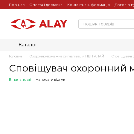
Перейти до основного контенту
Про нас
Оплата і доставка
Контактна інформація
Договір п
Каталог
Головна
Охоронно-пожежна сигналізація НВП АЛАЙ
Сповіщувачі о
Сповіщувач охоронний м
В наявності
Написати відгук