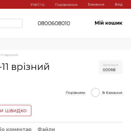
Укр
Eng
Бажання
Вхід
Порівняння
0800608010
Мій кошик
-11 врізний
11 врізний
Артикул
00068
Порівняти
В бажання
ти швидко
бо коментар
Файли