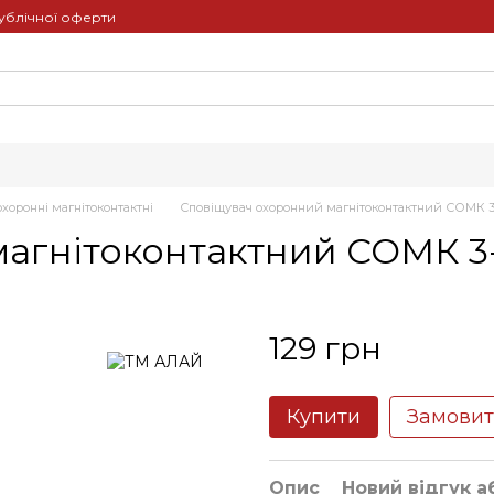
ублічної оферти
хоронні магнітоконтактні
Сповіщувач охоронний магнітоконтактний СОМК 3
агнітоконтактний СОМК 3-
129 грн
Купити
Замови
Опис
Новий відгук а