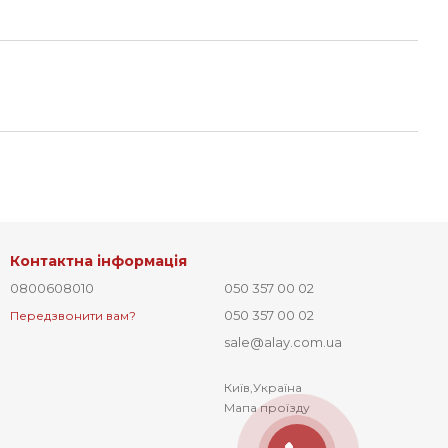
Контактна інформація
0800608010
050 357 00 02
050 357 00 02
Передзвонити вам?
sale@alay.com.ua
Київ,Україна
Мапа проїзду