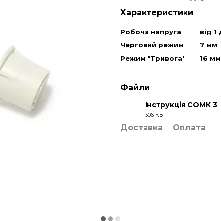
Характеристики
Робоча напруга
від 1
Черговий режим
7 мм
Режим "Тривога"
16 мм
Файли
Інструкція СОМК 3
506 КБ
PDF
Доставка
Оплата