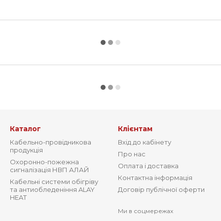
Каталог
Клієнтам
Кабельно-провідникова
Вхід до кабінету
продукція
Про нас
Охоронно-пожежна
Оплата і доставка
сигналізація НВП АЛАЙ
Контактна інформація
Кабельні системи обігріву
та антиобледеніння ALAY
Договір публічної оферти
HEAT
Ми в соцмережах