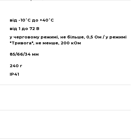
від -10˚С до +40˚С
від 1 до 72 В
у черговому режимі, не більше, 0,5 Ом / у режимі
"Тривога", не менше, 200 кОм
85/66/34 мм
240 г
IP41