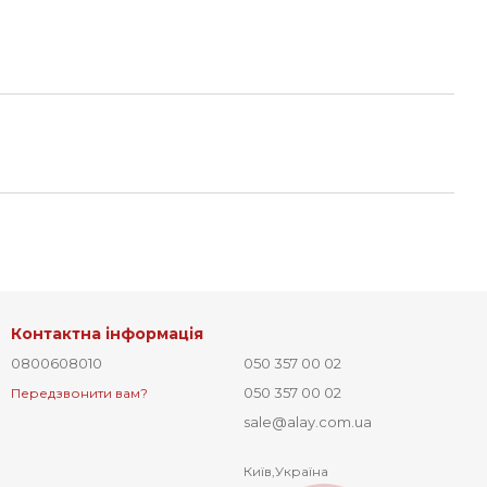
Контактна інформація
0800608010
050 357 00 02
050 357 00 02
Передзвонити вам?
sale@alay.com.ua
Київ,Україна