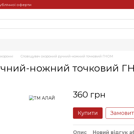
ублічної оферти
охоронні
Сповіщувач охороний ручний-ножний точковий ГНОМ
учний-ножний точковий 
360 грн
Купити
Замови
Опис
Новий відгук а