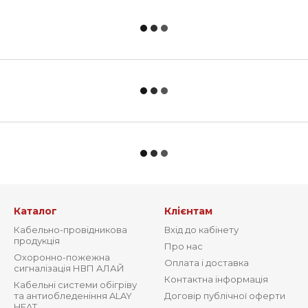
Каталог
Клієнтам
Кабельно-провідникова
Вхід до кабінету
продукція
Про нас
Охоронно-пожежна
Оплата і доставка
сигналізація НВП АЛАЙ
Контактна інформація
Кабельні системи обігріву
та антиобледеніння ALAY
Договір публічної оферти
HEAT