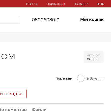
Укр
Eng
Бажання
Вхід
Порівняння
0800608010
Мій кошик
ГНОМ
Артикул
00035
Порівняти
В бажання
ти швидко
бо коментар
Файли