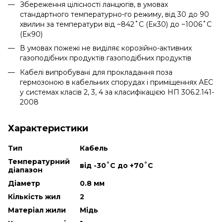
Збереження цілісності ланцюгів, в умовах
стандартного температурно-го режиму, від 30 до 90
хвилин за температури від ~842˚С (Eк30) до ~1006˚С
(Eк90)
В умовах пожежі не виділяє корозійно-активних
газоподібних продуктів газоподібних продуктів
Кабелі випробувані для прокладання поза
гермозоною в кабельних спорудах і приміщеннях АЕС
у системах класів 2, 3, 4 за класифікацією НП 306.2.141-
2008
Характеристики
Тип
Кабель
Температурний
від -30˚С до +70˚С
діапазон
Діаметр
0.8 мм
Кількість жил
2
Матеріал жили
Мідь