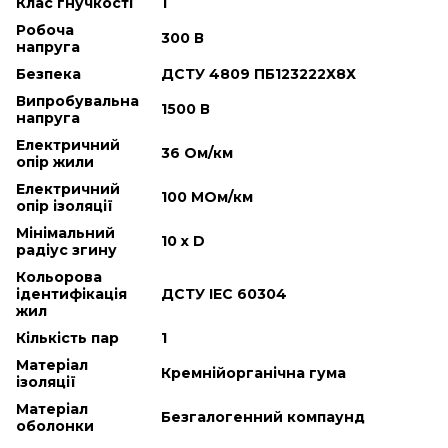
Клас гнучкості
1
Робоча
300 В
напруга
Безпека
ДСТУ 4809 ПБ123222Х8Х
Випробувальна
1500 В
напруга
Електричний
36 Ом/км
опір жили
Електричний
100 МОм/км
опір ізоляції
Мінімальний
10 х D
радіус згину
Кольорова
ідентифікація
ДСТУ IEC 60304
жил
Кількість пар
1
Матеріал
Кремнійорганічна гума
ізоляції
Матеріал
Безгалогенний компаунд
оболонки