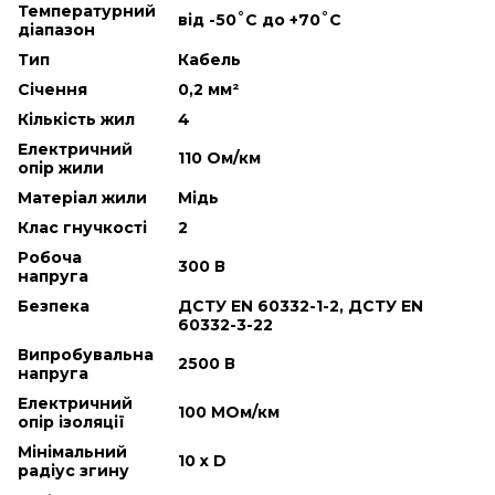
Температурний
від -50˚С до +70˚С
діапазон
Тип
Кабель
Січення
0,2 мм²
Кількість жил
4
Електричний
110 Ом/км
опір жили
Матеріал жили
Мідь
Клас гнучкості
2
Робоча
300 В
напруга
Безпека
ДСТУ EN 60332-1-2, ДСТУ EN
60332-3-22
Випробувальна
2500 В
напруга
Електричний
100 МОм/км
опір ізоляції
Мінімальний
10 х D
радіус згину