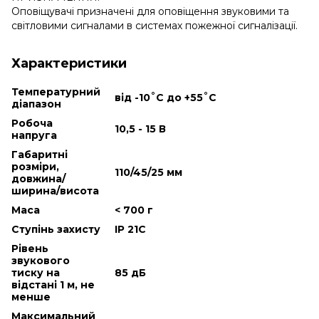
Оповіщувачі призначені для оповіщення звуковими та
світловими сигналами в системах пожежної сигналізації.
Характеристики
Температурний
від -10˚С до +55˚С
діапазон
Робоча
10,5 - 15 В
напруга
Габаритні
розміри,
110/45/25 мм
довжина/
ширина/висота
Маса
< 700 г
Ступінь захисту
IP 21С
Рівень
звукового
тиску на
85 дБ
відстані 1 м, не
менше
Максимальний